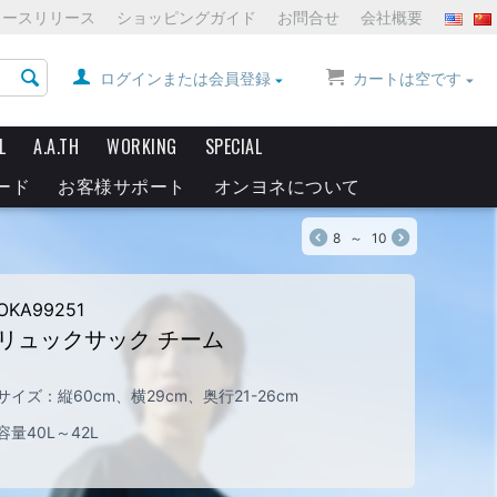
ュースリリース
ショッピングガイド
お問合せ
会社概要
ログインまたは会員登録
カートは空です
L
A.A.TH
WORKING
SPECIAL
ード
お客様サポート
オンヨネについて
8
～
10
OKA99251
リュックサック チーム
サイズ：縦60cm、横29cm、奥行21-26cm
容量40L～42L