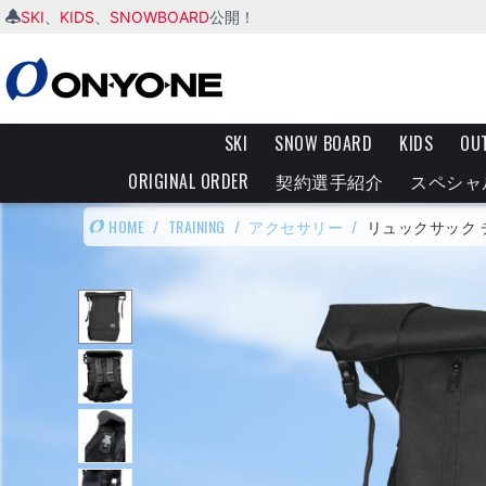
SKI
KIDS
SNOWBOARD
、
、
公開！
SKI
SNOW BOARD
KIDS
OU
ORIGINAL ORDER
契約選手紹介
スペシャ
HOME
/
TRAINING
/
アクセサリー
/
リュックサック 