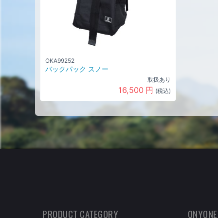
OKA99252
バックパック スノー
取扱あり
16,500
円
(税込)
PRODUCT CATEGORY
ONYONE