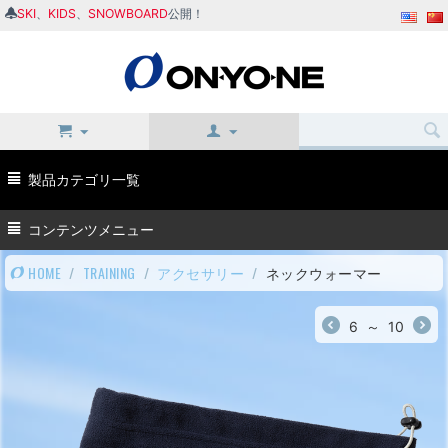
SKI
、
KIDS
、
SNOWBOARD
公開！
製品カテゴリ一覧
コンテンツメニュー
HOME
/
TRAINING
/
アクセサリー
/
ネックウォーマー
6
～
10