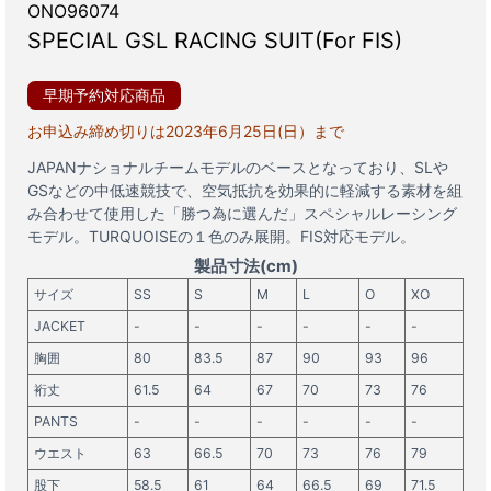
ONO96074
SPECIAL GSL RACING SUIT(For FIS)
早期予約対応商品
お申込み締め切りは2023年6月25日(日）まで
JAPANナショナルチームモデルのベースとなっており、SLや
GSなどの中低速競技で、空気抵抗を効果的に軽減する素材を組
み合わせて使用した「勝つ為に選んだ」スペシャルレーシング
モデル。TURQUOISEの１色のみ展開。FIS対応モデル。
製品寸法(cm)
サイズ
SS
S
M
L
O
XO
JACKET
-
-
-
-
-
-
胸囲
80
83.5
87
90
93
96
裄丈
61.5
64
67
70
73
76
PANTS
-
-
-
-
-
-
ウエスト
63
66.5
70
73
76
79
股下
58.5
61
64
66.5
69
71.5