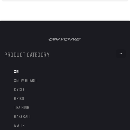
PRODUCT CATEGORY
SKI
SNOW BOARD
CYCLE
BRIKO
TRAINING
BASEBALL
A.A.TH