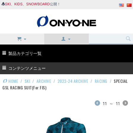
SKI
、
KIDS
、
SNOWBOARD
公開！
製品カテゴリ一覧
コンテンツメニュー
HOME
/
SKI
/
ARCHIVE
/
2023-24 ARCHIVE
/
RACING
/
SPECIAL
GSL RACING SUIT(For FIS)
11
～
11