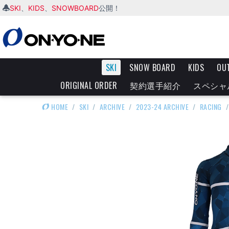
SKI
KIDS
SNOWBOARD
、
、
公開！
SKI
SNOW BOARD
KIDS
OU
ORIGINAL ORDER
契約選手紹介
スペシャ
HOME
/
SKI
/
ARCHIVE
/
2023-24 ARCHIVE
/
RACING
/