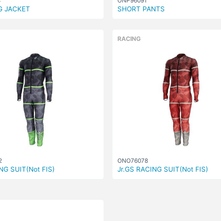
4
ONP96091
G JACKET
SHORT PANTS
RACING
2
ONO76078
NG SUIT(Not FIS)
Jr.GS RACING SUIT(Not FIS)