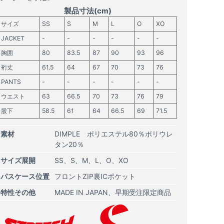
製品寸法(cm)
サイズ
SS
S
M
L
O
XO
JACKET
-
-
-
-
-
-
胸囲
80
83.5
87
90
93
96
裄丈
61.5
64
67
70
73
76
PANTS
-
-
-
-
-
-
ウエスト
63
66.5
70
73
76
79
股下
58.5
61
64
66.5
69
71.5
素材
DIMPLE ポリエステル80％ポリウレ
タン20％
サイズ展開
SS
S
M
L
O
XO
パスケース位置
フロントZIP裏ICポケット
特性その他
MADE IN JAPAN
早期受注限定商品