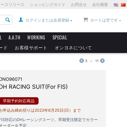
ュースリリース
ショッピングガイド
お問合せ
会社概要
ログインまたは会員登録
カートは空です
L
A.A.TH
WORKING
SPECIAL
ード
お客様サポート
オンヨネについて
5
～
11
ONO96071
DH RACING SUIT(For FIS)
早期予約対応商品
お申込み締め切りは2023年6月25日(日）まで
FIS対応のDHレーシングスーツ。早期受注限定でカラー
オーダーを予定。