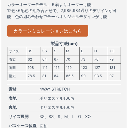
カラーオーダーモデル。５着よりオーダー可能。
12色×6配色の組み合わせで、2,985,984通りのデザインが可
能。色の組み合わせでチームオリジナルデザインが可能。
カラーシミュレーションはこちら
製品寸法(cm)
サイズ
3S
SS
S
M
L
O
XO
着丈
62
64
67
70
73
76
79
胸囲
108
111
115
119
123
127
131
裄丈
78.5
81
84
86.5
90
93.5
97
素材
4WAY STRETCH
表地
ポリエステル100％
裏地
ポリエステル100％
サイズ展開
3S
SS
S
M
L
O
XO
パスケース位置
左袖