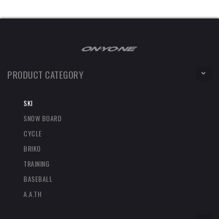
PRODUCT CATEGORY
SKI
SNOW BOARD
CYCLE
BRIKO
TRAINING
BASEBALL
A.A.TH