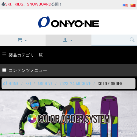
SKI
、
KIDS
、
SNOWBOARD
公開！
製品カテゴリ一覧
コンテンツメニュー
HOME
/
SKI
/
ARCHIVE
/
2023-24 ARCHIVE
/
COLOR ORDER