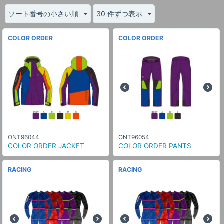
ソート番号の小さい順
30 件ずつ表示
COLOR ORDER
COLOR ORDER
ONT96044
ONT96054
COLOR ORDER JACKET
COLOR ORDER PANTS
RACING
RACING