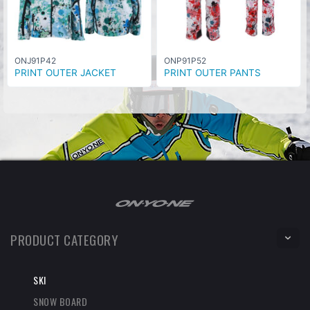
ONJ91P42
ONP91P52
PRINT OUTER JACKET
PRINT OUTER PANTS
PRODUCT CATEGORY
SKI
SNOW BOARD