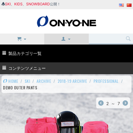
SKI
、
KIDS
、
SNOWBOARD
公開！
製品カテゴリ一覧
コンテンツメニュー
HOME
/
SKI
/
ARCHIVE
/
2018-19 ARCHIVE
/
PROFESSIONAL
/
DEMO OUTER PANTS
2
～
7