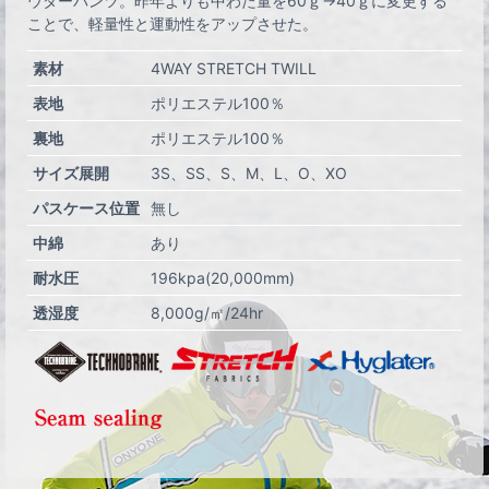
ウターパンツ。昨年よりも中わた量を60ｇ→40ｇに変更する
ことで、軽量性と運動性をアップさせた。
素材
4WAY STRETCH TWILL
表地
ポリエステル100％
裏地
ポリエステル100％
サイズ展開
3S
SS
S
M
L
O
XO
パスケース位置
無し
中綿
あり
耐水圧
196kpa(20,000mm)
透湿度
8,000g/㎡/24hr