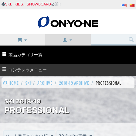
SKI
、
KIDS
、
SNOWBOARD
公開！
製品カテゴリ一覧
コンテンツメニュー
HOME
/
SKI
/
ARCHIVE
/
2018-19 ARCHIVE
/
PROFESSIONAL
SKI 2018-19
PROFESSIONAL
ソート番号の小さい順
30 件ずつ表示