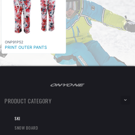
ONP91P52
PRINT OUTER PANTS
PRODUCT CATEGORY
SKI
SNOW BOARD