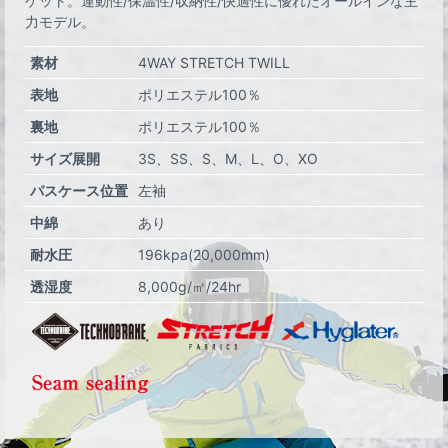
ケット。運動性/保温性/収納性/快適性に優れたオールインな主
力モデル。
素材
4WAY STRETCH TWILL
表地
ポリエステル100％
裏地
ポリエステル100％
サイズ展開
3S
SS
S
M
L
O
XO
パスケース位置
左袖
中綿
あり
耐水圧
196kpa(20,000mm)
透湿度
8,000g/㎡/24hr