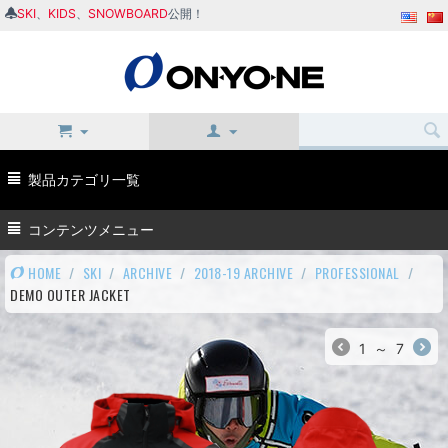
SKI
、
KIDS
、
SNOWBOARD
公開！
製品カテゴリ一覧
コンテンツメニュー
HOME
/
SKI
/
ARCHIVE
/
2018-19 ARCHIVE
/
PROFESSIONAL
/
DEMO OUTER JACKET
1
～
7