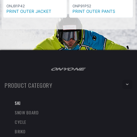
ONJ91P42
ONP91P52
PRINT OUTER JACKET
PRINT OUTER PANTS
PRODUCT CATEGORY
SKI
SNOW BOARD
CYCLE
BRIKO