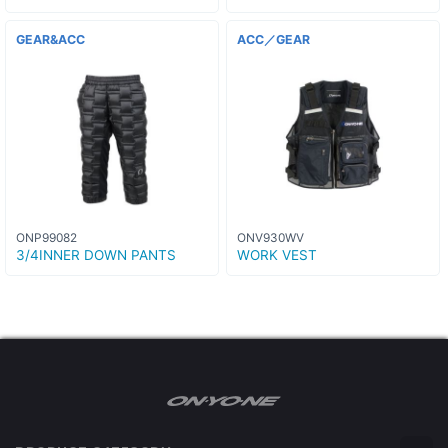
GEAR&ACC
ACC／GEAR
ONP99082
ONV930WV
3/4INNER DOWN PANTS
WORK VEST