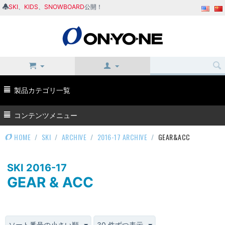
SKI
、
KIDS
、
SNOWBOARD
公開！
製品カテゴリ一覧
コンテンツメニュー
HOME
/
SKI
/
ARCHIVE
/
2016-17 ARCHIVE
/
GEAR&ACC
SKI 2016-17
GEAR & ACC
ソート番号の小さい順
30 件ずつ表示