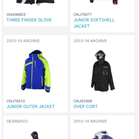
ONA96803
ONJ76077
THREE FINGER GLOVE
JUNIOR SOFTSHELL
JACKET
2013-14 ARCHIVE
2013-14 ARCHIVE
ONJ76410
ONJ93999
JUNIOR OUTER JACKET
OVER CORT
GEAR&ACC
2013-14 ARCHIVE