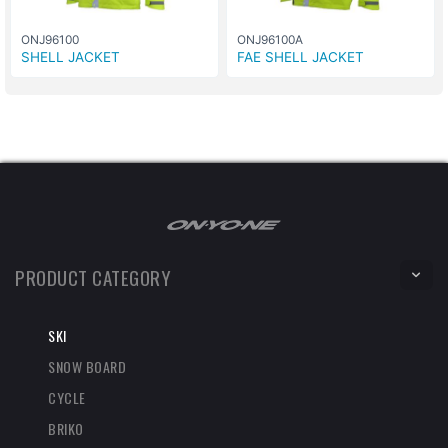
ONJ96100
ONJ96100A
SHELL JACKET
FAE SHELL JACKET
PRODUCT CATEGORY
SKI
SNOW BOARD
CYCLE
BRIKO