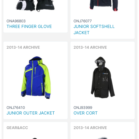
ONA96803
ONJ76077
THREE FINGER GLOVE
JUNIOR SOFTSHELL
JACKET
2013-14 ARCHIVE
2013-14 ARCHIVE
ONJ76410
ONJ93999
JUNIOR OUTER JACKET
OVER CORT
GEAR&ACC
2013-14 ARCHIVE