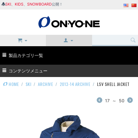
SKI
、
KIDS
、
SNOWBOARD
公開！
製品カテゴリ一覧
コンテンツメニュー
HOME
/
SKI
/
ARCHIVE
/
2013-14 ARCHIVE
/
LSV SHELL JACKET
17
～
50