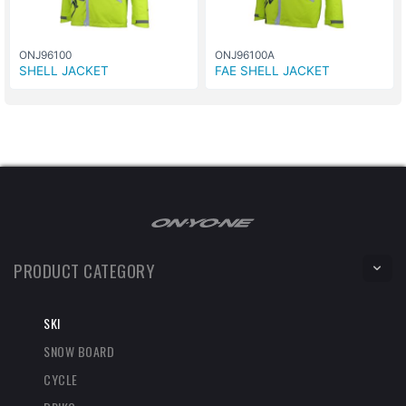
ONJ96100
ONJ96100A
SHELL JACKET
FAE SHELL JACKET
PRODUCT CATEGORY
SKI
SNOW BOARD
CYCLE