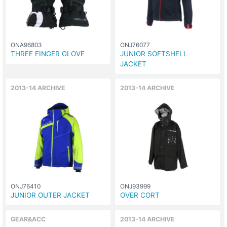
ONA96803
ONJ76077
THREE FINGER GLOVE
JUNIOR SOFTSHELL
JACKET
2013-14 ARCHIVE
2013-14 ARCHIVE
ONJ76410
ONJ93999
JUNIOR OUTER JACKET
OVER CORT
GEAR&ACC
2013-14 ARCHIVE