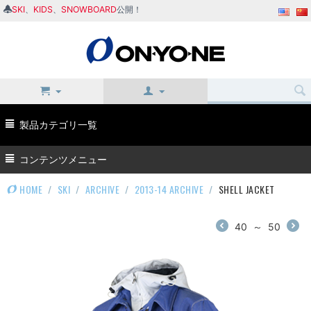
SKI
、
KIDS
、
SNOWBOARD
公開！
製品カテゴリ一覧
コンテンツメニュー
HOME
/
SKI
/
ARCHIVE
/
2013-14 ARCHIVE
/
SHELL JACKET
40
～
50