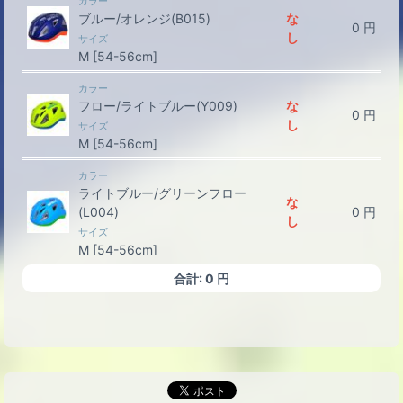
カラー
ブルー/オレンジ(B015)
な
0
円
し
サイズ
M [54-56cm]
カラー
フロー/ライトブルー(Y009)
な
0
円
し
サイズ
M [54-56cm]
カラー
ライトブルー/グリーンフロー
な
(L004)
0
円
し
サイズ
M [54-56cm]
合計:
0
円
カラー
ピンク/シルバー(P005)
な
0
円
し
サイズ
M [54-56cm]