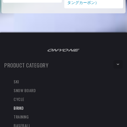
タングカーボン）
PRODUCT CATEGORY
SKI
SNOW BOARD
CYCLE
BRIKO
TRAINING
BASEBALL