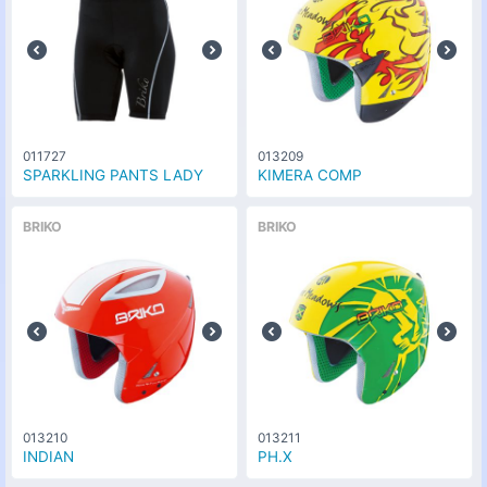
011727
013209
SPARKLING PANTS LADY
KIMERA COMP
BRIKO
BRIKO
013210
013211
INDIAN
PH.X