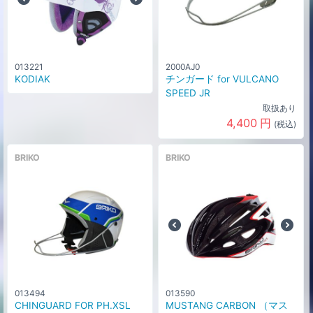
013221
2000AJ0
KODIAK
チンガード for VULCANO
SPEED JR
取扱あり
4,400
円
(税込)
BRIKO
BRIKO
013494
013590
CHINGUARD FOR PH.XSL
MUSTANG CARBON （マス