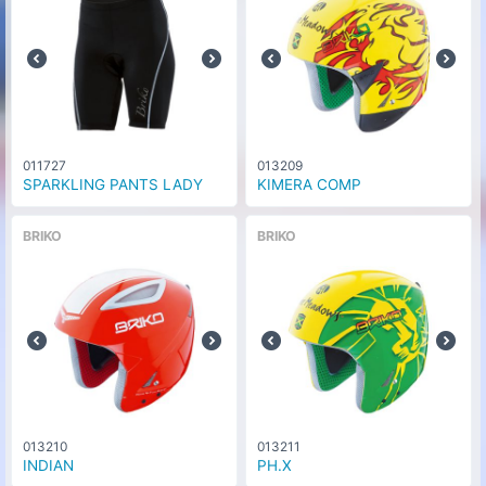
011727
013209
SPARKLING PANTS LADY
KIMERA COMP
BRIKO
BRIKO
013210
013211
INDIAN
PH.X