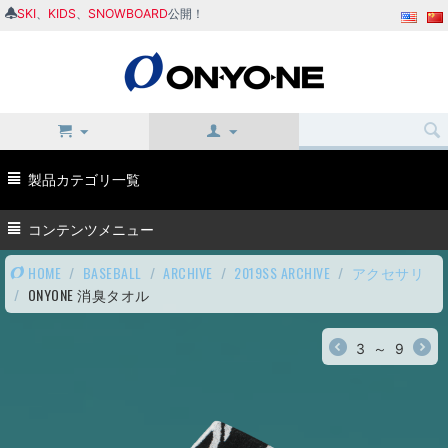
SKI
、
KIDS
、
SNOWBOARD
公開！
製品カテゴリ一覧
コンテンツメニュー
HOME
/
BASEBALL
/
ARCHIVE
/
2019SS ARCHIVE
/
アクセサリ
/
ONYONE 消臭タオル
3
～
9