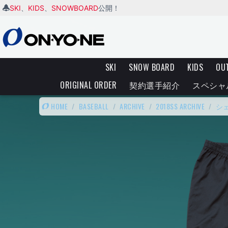
SKI
KIDS
SNOWBOARD
、
、
公開！
SKI
SNOW BOARD
KIDS
OU
ORIGINAL ORDER
契約選手紹介
スペシャ
HOME
/
BASEBALL
/
ARCHIVE
/
2018SS ARCHIVE
/
シ