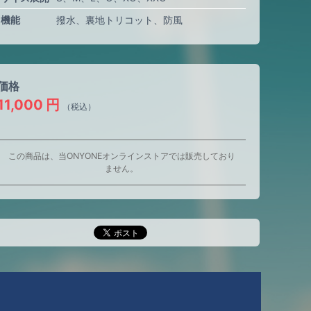
機能
撥水
裏地トリコット
防風
価格
11,000
円
（税込）
この商品は、当ONYONEオンラインストアでは販売しており
ません。