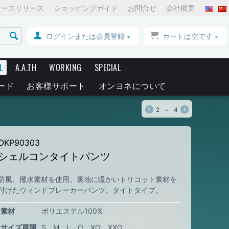
ュースリリース
ショッピングガイド
お問合せ
会社概要
ログインまたは会員登録
カートは空です
L
A.A.TH
WORKING
SPECIAL
ード
お客様サポート
オンヨネについて
2
～
4
OKP90303
シェルコンタイトパンツ
防風、撥水素材を使用。裏地に暖かいトリコット素材を
付けたウィンドブレーカーパンツ。タイトタイプ。
素材
ポリエステル100%
サイズ展開
S
M
L
O
XO
XXO