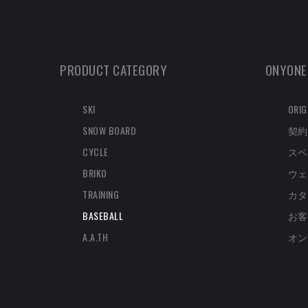
PRODUCT CATEGORY
ONYONE
SKI
ORIG
SNOW BOARD
契約
CYCLE
スペ
BRIKO
ウェ
TRAINING
カタ
BASEBALL
お客
A.A.TH
オン