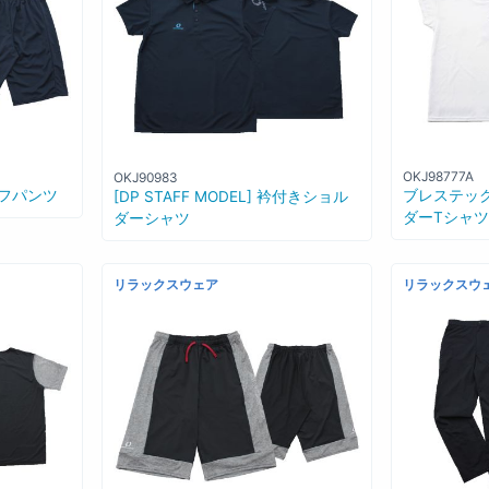
OKJ98777A
OKJ90983
ハーフパンツ
ブレステッ
[DP STAFF MODEL] 衿付きショル
ダーTシャツ
ダーシャツ
リラックスウェア
リラックスウ