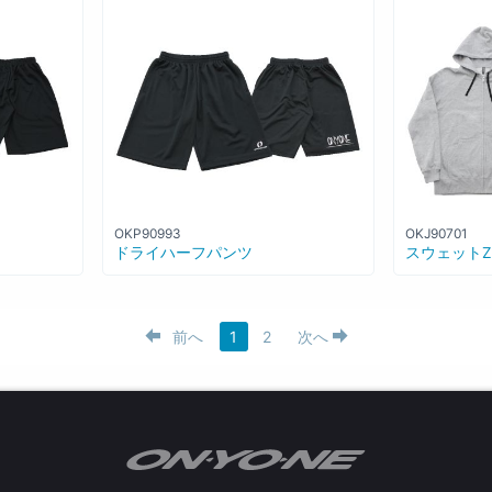
OKP90993
OKJ90701
ドライハーフパンツ
スウェットZ
前へ
1
2
次へ