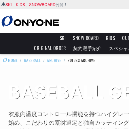
SKI
KIDS
SNOWBOARD
、
、
公開！
SKI
SNOW BOARD
KIDS
OU
ORIGINAL ORDER
契約選手紹介
スペシャ
HOME
/
BASEBALL
/
ARCHIVE
/
2018SS ARCHIVE
BASEBALL G
衣服内温度コントロール機能を持つハイグレー
始め、こだわりの素材選定と独自カッティング