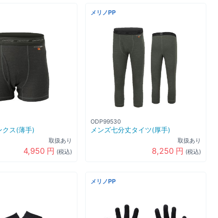
メリノPP
ODP99530
クス(薄手)
メンズ七分丈タイツ(厚手)
取扱あり
取扱あり
4,950
円
8,250
円
(税込)
(税込)
メリノPP