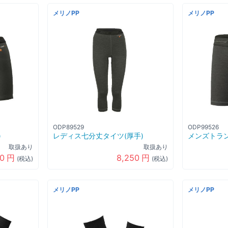
メリノPP
メリノPP
ODP89529
ODP99526
)
レディス七分丈タイツ(厚手)
メンズトラン
取扱あり
取扱あり
50
円
8,250
円
(税込)
(税込)
メリノPP
メリノPP