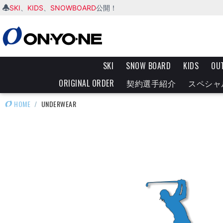
SKI
KIDS
SNOWBOARD
、
、
公開！
SKI
SNOW BOARD
KIDS
OU
ORIGINAL ORDER
契約選手紹介
スペシャ
HOME
/
UNDERWEAR