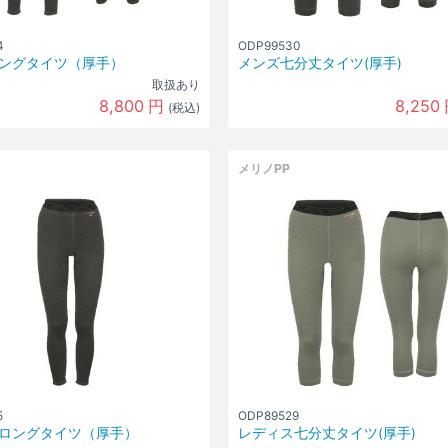
4
ODP99530
ングタイツ（厚手）
メンズ七分丈タイツ(厚手)
取扱あり
8,800
円
8,250
(税込)
メリノPP
5
ODP89529
ロングタイツ（厚手）
レディス七分丈タイツ(厚手)