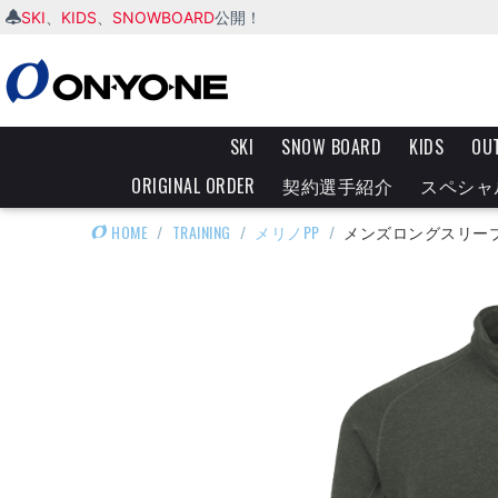
SKI
KIDS
SNOWBOARD
、
、
公開！
SKI
SNOW BOARD
KIDS
OU
ORIGINAL ORDER
契約選手紹介
スペシャ
HOME
/
TRAINING
/
メリノPP
/
メンズロングスリーブ