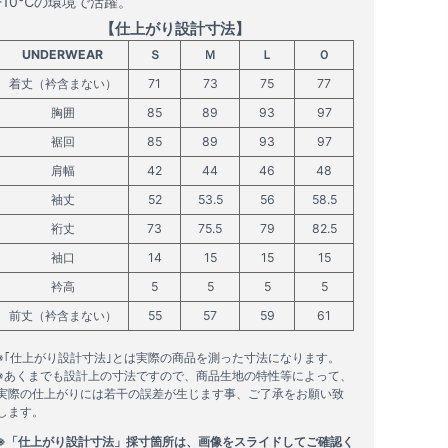
-10℃の環境で活躍。
【仕上がり設計寸法】
UNDERWEAR
Ｓ
Ｍ
Ｌ
Ｏ
着丈（衿含まない）
71
73
75
77
胸囲
85
89
93
97
裾回
85
89
93
97
肩幅
42
44
46
48
袖丈
52
53.5
56
58.5
裄丈
73
75.5
79
82.5
袖口
14
15
15
15
衿高
5
5
5
5
前丈（衿含まない）
55
57
59
61
※｢仕上がり設計寸法｣とは実際の商品を測った寸法になります。
※あくまでも設計上の寸法ですので、商品生地の特性等によって、
実際の仕上がりには若干の誤差が生じます事、ご了承をお願い致
します。
※「仕上がり設計寸法」採寸箇所は、画像をスライドしてご確認く