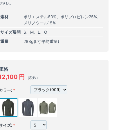
ださい。
素材
ポリエステル60%、ポリプロピレン25%、
メリノウール15%
サイズ展開
S
M
L
O
重量
288g(L寸平均重量)
価格
12,100
円
（税込）
カラー:
サイズ: