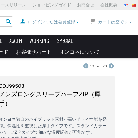
ュースリリース
ショッピングガイド
お問合せ
会社概要
ログインまたは会員登録
カートは空です
L
A.A.TH
WORKING
SPECIAL
ード
お客様サポート
オンヨネについて
10
～
23
ODJ99503
メンズロングスリーブハーフZIP（厚
手）
オンヨネ独自のハイブリッド素材が高いドライ性能を発
揮。保温性を重視した厚手タイプです。スタンドカラー
+ハーフZIPタイプで細かな温度調整が可能です。