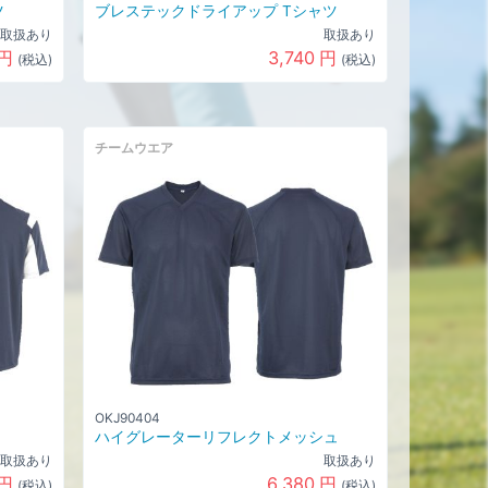
ツ
ブレステックドライアップ Tシャツ
取扱あり
取扱あり
円
3,740
円
(税込)
(税込)
チームウエア
OKJ90404
ハイグレーターリフレクトメッシュ
取扱あり
取扱あり
円
6,380
円
(税込)
(税込)