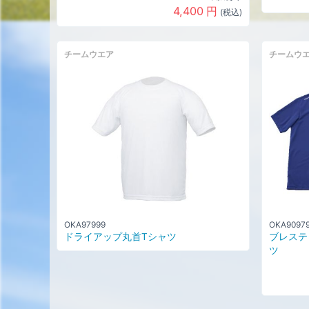
4,400
円
(税込)
チームウエア
チームウ
OKA97999
OKA9097
ドライアップ丸首Tシャツ
ブレステ
ツ