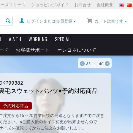
ュースリリース
ショッピングガイド
お問合せ
会社概要
ログインまたは会員登録
カートは空です
L
A.A.TH
WORKING
SPECIAL
ード
お客様サポート
オンヨネについて
35
～
40
OKP99382
裏毛スウェットパンツ※予約対応商品
予約対応商品
ご注文から15～20営業日後の発送となりますのでご注意
ください。
※ご購入後のサイズ変更が出来ませんので、
サイズを確認してからご注文をお願いします。