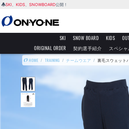
SKI
KIDS
SNOWBOARD
、
、
公開！
SKI
SNOW BOARD
KIDS
OU
ORIGINAL ORDER
契約選手紹介
スペシャ
HOME
/
TRAINING
/
チームウエア
/
裏毛スウェット