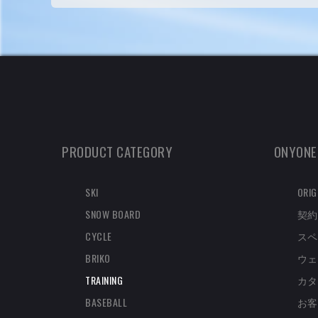
PRODUCT CATEGORY
ONYONE
SKI
ORIG
SNOW BOARD
契約
CYCLE
スペ
BRIKO
ウェ
TRAINING
カタ
BASEBALL
お客