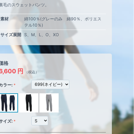
裏毛のスウェットパンツ。
素材
綿100％(グレーのみ 綿90％、ポリエス
テル10％)
サイズ展開
S
M
L
O
XO
価格
6,600
円
（税込）
カラー:
サイズ: