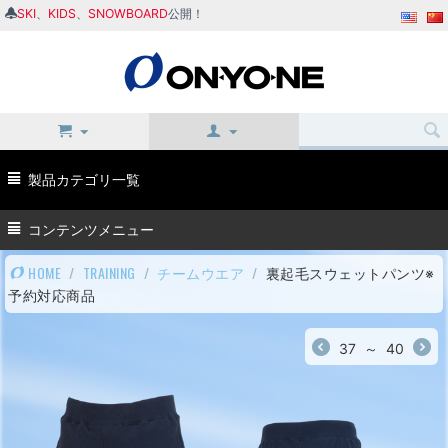
SKI
、
KIDS
、
SNOWBOARD
公開！
製品カテゴリ一覧
コンテンツメニュー
HOME
/
TRAINING
/
チームウエア
/
裏起毛スウェットパンツ※
予約対応商品
37
～
40