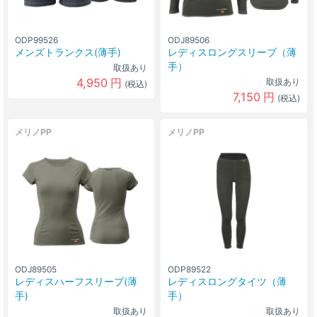
ODP99526
ODJ89506
メンズトランクス(薄手)
レディスロングスリーブ（薄
手）
取扱あり
4,950
円
取扱あり
(税込)
7,150
円
(税込)
メリノPP
メリノPP
ODJ89505
ODP89522
レディスハーフスリーブ(薄
レディスロングタイツ（薄
手)
手）
取扱あり
取扱あり