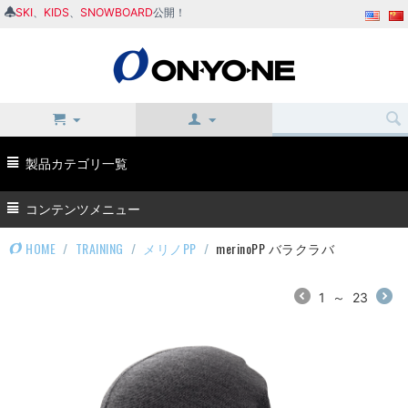
SKI
、
KIDS
、
SNOWBOARD
公開！
製品カテゴリ一覧
コンテンツメニュー
HOME
/
TRAINING
/
メリノPP
/
merinoPP バラクラバ
1
～
23