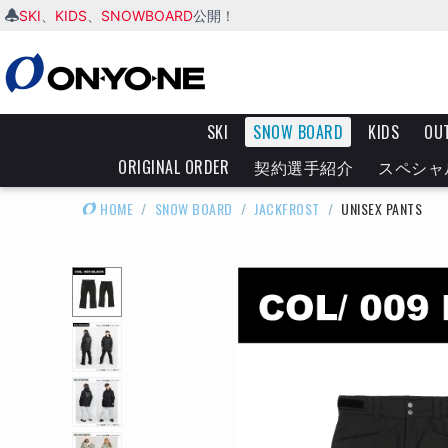
SKI
KIDS
SNOWBOARD
、
、
公開！
SKI
SNOW BOARD
KIDS
OU
ORIGINAL ORDER
契約選手紹介
スペシャ
HOME
/
SNOW BOARD
/
JACKFROST
/
UNISEX PANTS