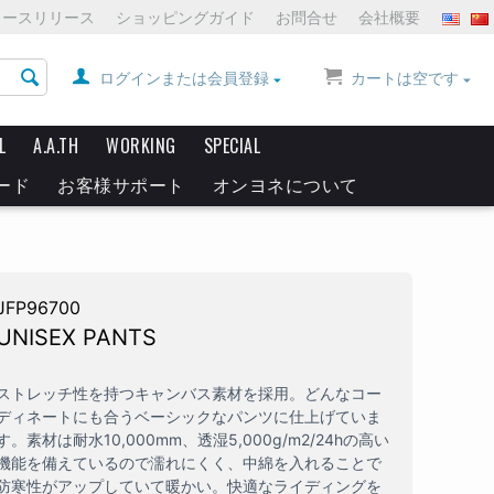
ュースリリース
ショッピングガイド
お問合せ
会社概要
ログインまたは会員登録
カートは空です
L
A.A.TH
WORKING
SPECIAL
ード
お客様サポート
オンヨネについて
JFP96700
UNISEX PANTS
ストレッチ性を持つキャンバス素材を採用。どんなコー
ディネートにも合うベーシックなパンツに仕上げていま
す。素材は耐水10,000mm、透湿5,000g/m2/24hの高い
機能を備えているので濡れにくく、中綿を入れることで
防寒性がアップしていて暖かい。快適なライディングを