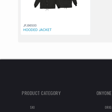
JFJ96500
HOODED JACKET
PRODUCT CATEGORY
ONYONE
SKI
ORIG