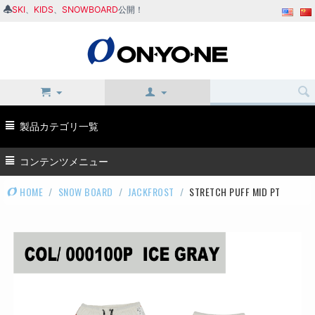
SKI
、
KIDS
、
SNOWBOARD
公開！
製品カテゴリ一覧
コンテンツメニュー
HOME
/
SNOW BOARD
/
JACKFROST
/
STRETCH PUFF MID PT