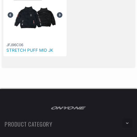
JFJ96C06
STRETCH PUFF MID JK
PRODUCT CATEGORY