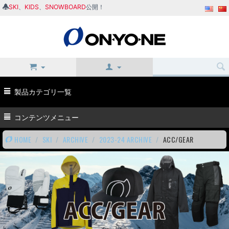
SKI
、
KIDS
、
SNOWBOARD
公開！
製品カテゴリ一覧
コンテンツメニュー
HOME
/
SKI
/
ARCHIVE
/
2023-24 ARCHIVE
/
ACC/GEAR