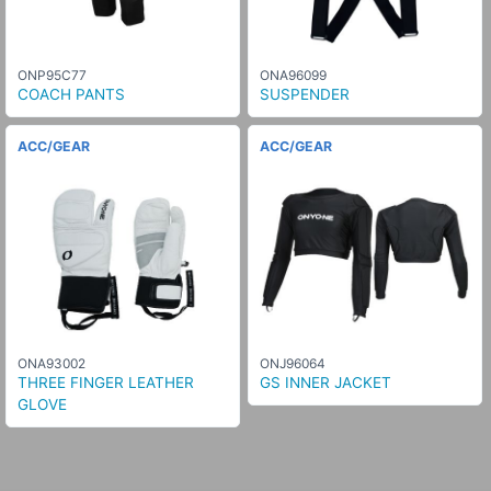
ONP95C77
ONA96099
COACH PANTS
SUSPENDER
ACC/GEAR
ACC/GEAR
ONA93002
ONJ96064
THREE FINGER LEATHER
GS INNER JACKET
GLOVE