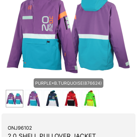
PURPLE×B.TURQUOISE(876624)
ONJ96102
2.0 SHELL PULLOVER JACKET