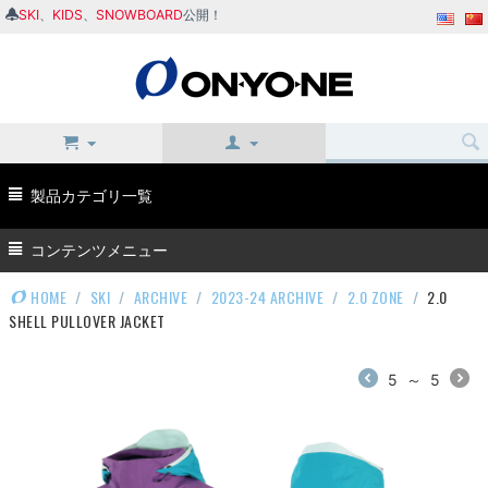
SKI
、
KIDS
、
SNOWBOARD
公開！
製品カテゴリ一覧
コンテンツメニュー
HOME
/
SKI
/
ARCHIVE
/
2023-24 ARCHIVE
/
2.0 ZONE
/
2.0
SHELL PULLOVER JACKET
5
～
5