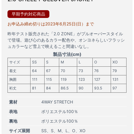
早期予約対応商品
お申込み締め切りは2023年6月25日(日）まで
昨年テスト販売された「2.0 ZONE」がプルオーバースタイル
で登場。遊び心のあるカラー配色や、オンヨネらしいフラッシ
ュカラーなど雪上で映えること間違いなし。
製品寸法(cm)
サイズ
SS
S
M
L
O
XO
着丈
64
67
70
73
76
79
胸囲
111
115
119
123
127
131
裄丈
81
84
86.5
90
93.5
97
素材
4WAY STRETCH
表地
ポリエステル100％
裏地
ポリエステル100％
サイズ展開
SS
S
M
L
O
XO