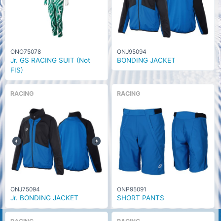
ONO75078
ONJ95094
Jr. GS RACING SUIT (Not
BONDING JACKET
FIS)
RACING
RACING
ONJ75094
ONP95091
Jr. BONDING JACKET
SHORT PANTS