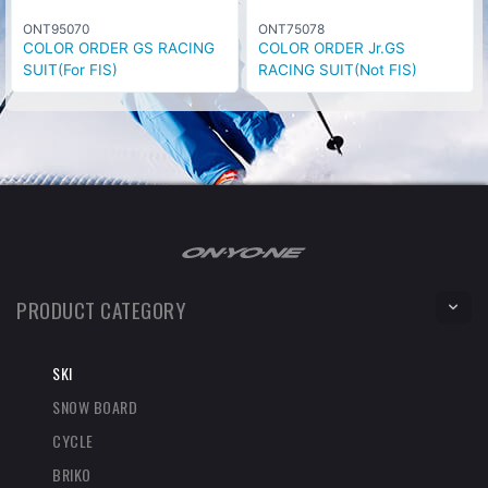
ONT95070
ONT75078
COLOR ORDER GS RACING
COLOR ORDER Jr.GS
SUIT(For FIS)
RACING SUIT(Not FIS)
PRODUCT CATEGORY
SKI
SNOW BOARD
CYCLE
BRIKO