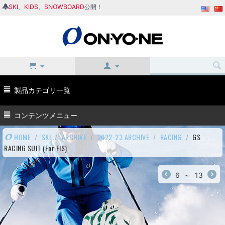
SKI
、
KIDS
、
SNOWBOARD
公開！
製品カテゴリ一覧
コンテンツメニュー
HOME
/
SKI
/
ARCHIVE
/
2022-23 ARCHIVE
/
RACING
/
GS
RACING SUIT (For FIS)
6
～
13