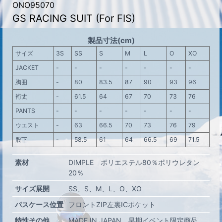
ONO95070
GS RACING SUIT (For FIS)
製品寸法(cm)
サイズ
3S
SS
S
M
L
O
XO
JACKET
-
-
-
-
-
-
-
胸囲
-
80
83.5
87
90
93
96
裄丈
-
61.5
64
67
70
73
76
PANTS
-
-
-
-
-
-
-
ウエスト
-
63
66.5
70
73
76
79
股下
-
58.5
61
64
66.5
69
71.5
素材
DIMPLE ポリエステル80％ポリウレタン
20％
サイズ展開
SS
S
M
L
O
XO
パスケース位置
フロントZIP左裏ICポケット
特性その他
MADE IN JAPAN
早期イベント限定商品