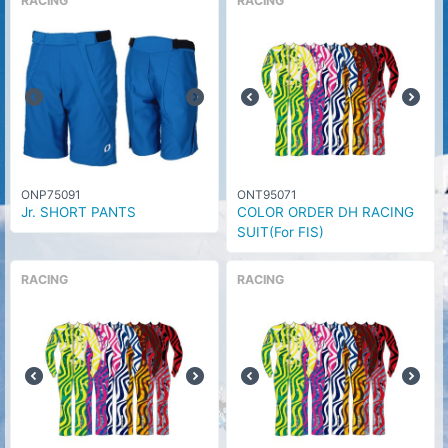
RACING
RACING
ONP75091
ONT95071
Jr. SHORT PANTS
COLOR ORDER DH RACING
SUIT(For FIS)
RACING
RACING