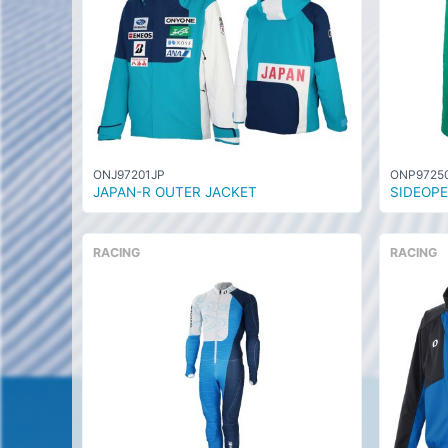
ONJ97201JP
ONP9725
JAPAN-R OUTER JACKET
SIDEOPE
RACING
RACING