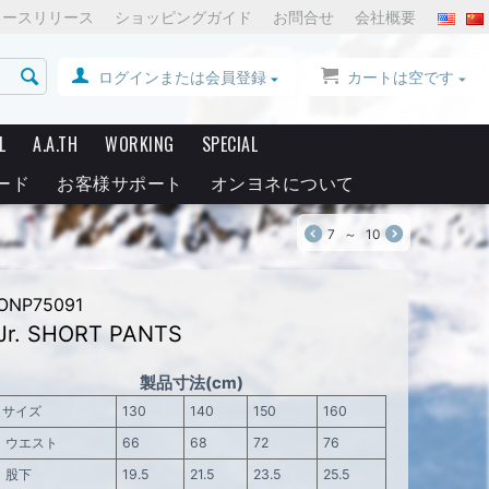
ュースリリース
ショッピングガイド
お問合せ
会社概要
ログインまたは会員登録
カートは空です
L
A.A.TH
WORKING
SPECIAL
ード
お客様サポート
オンヨネについて
7
～
10
ONP75091
Jr. SHORT PANTS
製品寸法(cm)
サイズ
130
140
150
160
ウエスト
66
68
72
76
股下
19.5
21.5
23.5
25.5