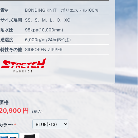
素材
BONDING KNIT ポリエステル100％
サイズ展開
SS
S
M
L
O
XO
耐水圧
98kpa(10,000mm)
透湿度
6,000g/㎡/24hr(B-1法)
特性その他
SIDEOPEN ZIPPER
価格
20,900
円
（税込）
カラー: