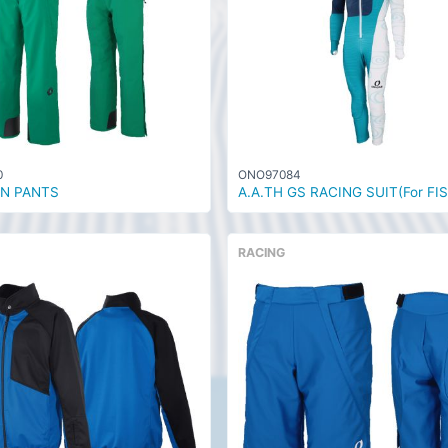
0
ONO97084
N PANTS
A.A.TH GS RACING SUIT(For FIS
RACING