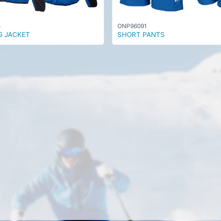
4
ONP96091
G JACKET
SHORT PANTS