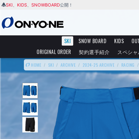
SKI
KIDS
SNOWBOARD
、
、
公開！
SKI
SNOW BOARD
KIDS
OU
ORIGINAL ORDER
契約選手紹介
スペシャ
HOME
/
SKI
/
ARCHIVE
/
2024-25 ARCHIVE
/
RACING
/