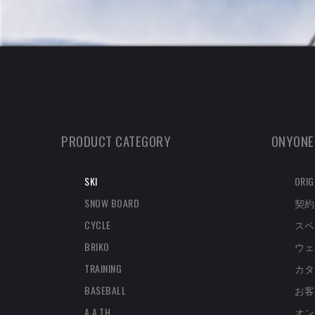
PRODUCT CATEGORY
ONYONE
SKI
ORIG
SNOW BOARD
契約
CYCLE
スペ
BRIKO
ウェ
TRAINING
カタ
BASEBALL
お客
A.A.TH
オン