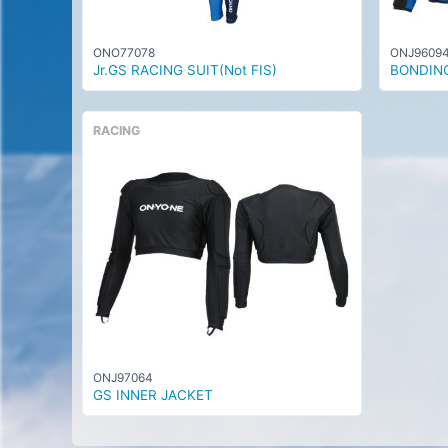
ONO77078
ONJ9609
Jr.GS RACING SUIT(Not FIS)
BONDIN
RACING
ONJ97064
GS INNER JACKET