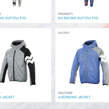
0
ONO92071
G SUIT(For FIS)
DH RACING SUIT(For FIS)
RACING
0
ONJ72090
G JACKET
Jr.BONDING JACKET