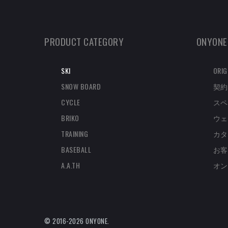
PRODUCT CATEGORY
ONYONE
SKI
ORIG
SNOW BOARD
契約
CYCLE
スペ
BRIKO
ウェ
TRAINING
カタ
BASEBALL
お客
A.A.TH
オン
© 2016-2026 ONYONE.