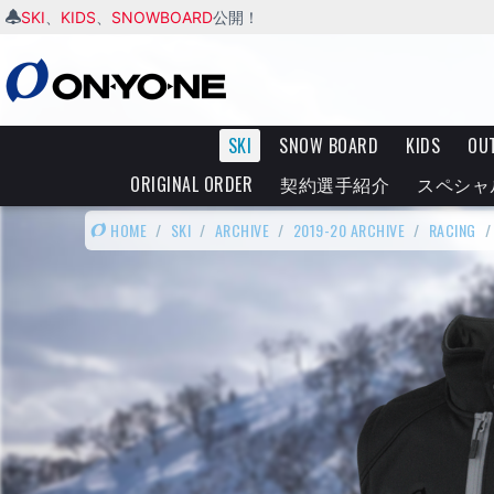
SKI
KIDS
SNOWBOARD
、
、
公開！
SKI
SNOW BOARD
KIDS
OU
ORIGINAL ORDER
契約選手紹介
スペシャ
HOME
/
SKI
/
ARCHIVE
/
2019-20 ARCHIVE
/
RACING
/