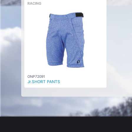
RACING
ONP72091
Jr.SHORT PANTS