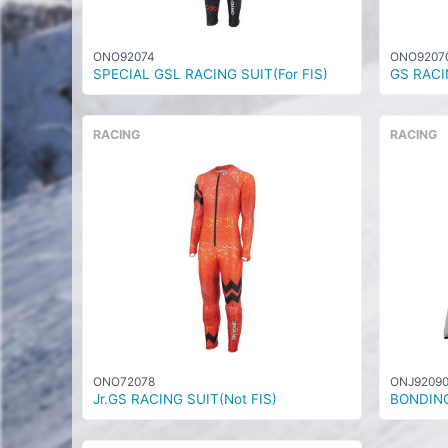
ONO92074
ONO9207
SPECIAL GSL RACING SUIT(For FIS)
GS RACIN
RACING
RACING
ONO72078
ONJ9209
Jr.GS RACING SUIT(Not FIS)
BONDIN