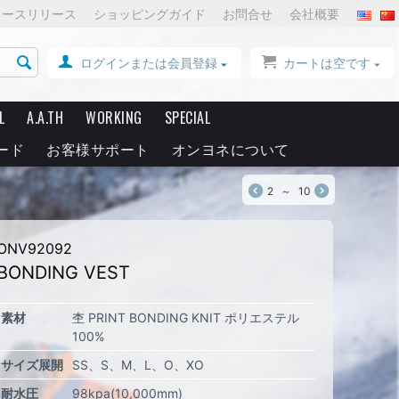
ュースリリース
ショッピングガイド
お問合せ
会社概要
ログインまたは会員登録
カートは空です
L
A.A.TH
WORKING
SPECIAL
ード
お客様サポート
オンヨネについて
2
～
10
ONV92092
BONDING VEST
素材
杢 PRINT BONDING KNIT ポリエステル
100%
サイズ展開
SS
S
M
L
O
XO
耐水圧
98kpa(10,000mm)