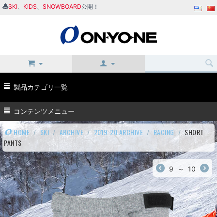
SKI
、
KIDS
、
SNOWBOARD
公開！
製品カテゴリ一覧
コンテンツメニュー
HOME
/
SKI
/
ARCHIVE
/
2019-20 ARCHIVE
/
RACING
/
SHORT
PANTS
9
～
10