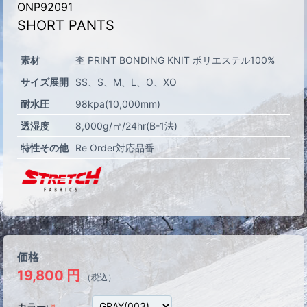
ONP92091
SHORT PANTS
素材
杢 PRINT BONDING KNIT ポリエステル100%
サイズ展開
SS
S
M
L
O
XO
耐水圧
98kpa(10,000mm)
透湿度
8,000g/㎡/24hr(B-1法)
特性その他
Re Order対応品番
価格
19,800
円
（税込）
カラー: