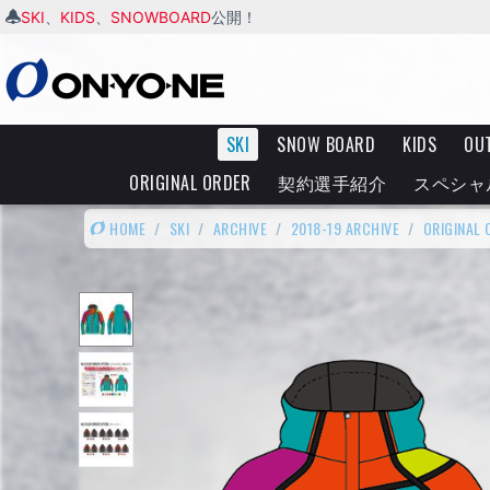
SKI
KIDS
SNOWBOARD
、
、
公開！
SKI
SNOW BOARD
KIDS
OU
ORIGINAL ORDER
契約選手紹介
スペシャ
HOME
/
SKI
/
ARCHIVE
/
2018-19 ARCHIVE
/
ORIGINAL