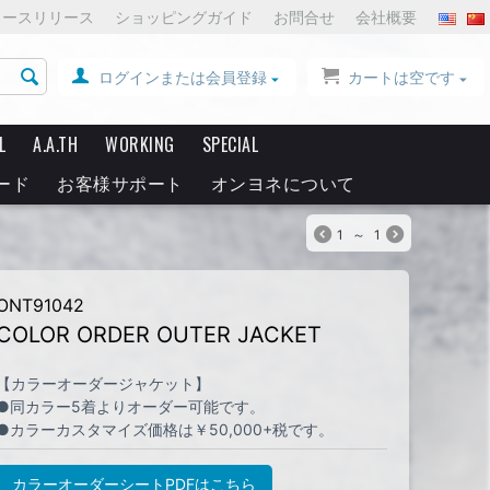
ュースリリース
ショッピングガイド
お問合せ
会社概要
ログインまたは会員登録
カートは空です
L
A.A.TH
WORKING
SPECIAL
ード
お客様サポート
オンヨネについて
1
～
1
ONT91042
COLOR ORDER OUTER JACKET
【カラーオーダージャケット】
●同カラー5着よりオーダー可能です。
●カラーカスタマイズ価格は￥50,000+税です。
カラーオーダーシートPDFはこちら