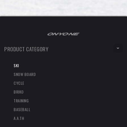
PRODUCT CATEGORY
SKI
SNOW BOARD
CYCLE
BRIKO
TRAINING
BASEBALL
A.A.TH