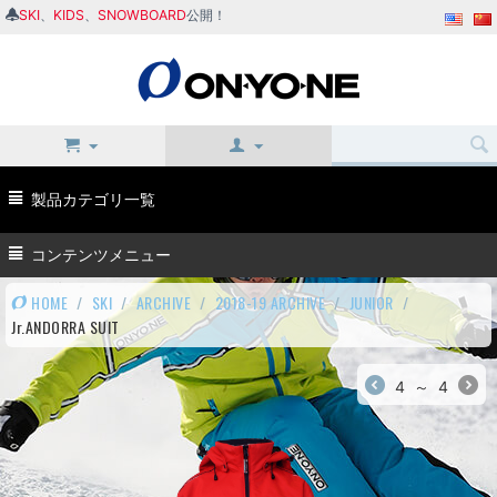
SKI
、
KIDS
、
SNOWBOARD
公開！
製品カテゴリ一覧
コンテンツメニュー
HOME
/
SKI
/
ARCHIVE
/
2018-19 ARCHIVE
/
JUNIOR
/
Jr.ANDORRA SUIT
4
～
4