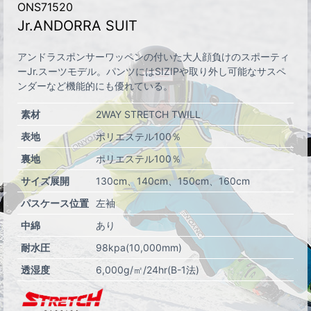
ONS71520
Jr.ANDORRA SUIT
アンドラスポンサーワッペンの付いた大人顔負けのスポーティ
ーJr.スーツモデル。パンツにはSIZIPや取り外し可能なサスペ
ンダーなど機能的にも優れている。
素材
2WAY STRETCH TWILL
表地
ポリエステル100％
裏地
ポリエステル100％
サイズ展開
130cm
140cm
150cm
160cm
パスケース位置
左袖
中綿
あり
耐水圧
98kpa(10,000mm)
透湿度
6,000g/㎡/24hr(B-1法)