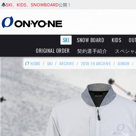
SKI
KIDS
SNOWBOARD
、
、
公開！
SKI
SNOW BOARD
KIDS
OU
ORIGINAL ORDER
契約選手紹介
スペシャ
HOME
/
SKI
/
ARCHIVE
/
2018-19 ARCHIVE
/
JUNIOR
/