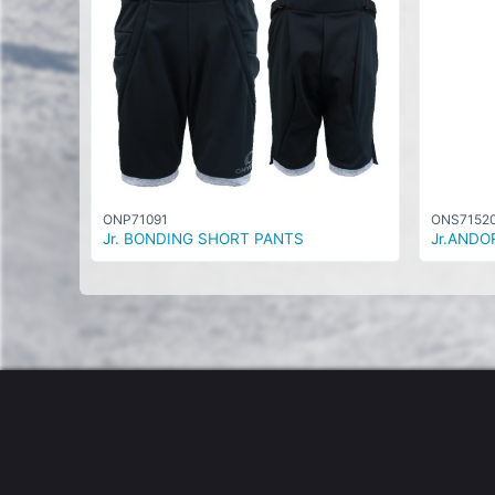
ONP71091
ONS7152
Jr. BONDING SHORT PANTS
Jr.ANDO