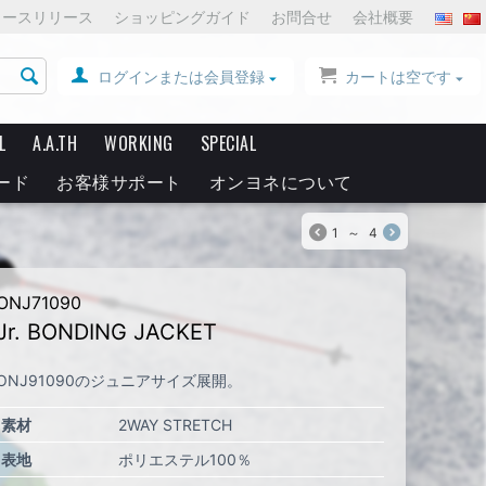
ュースリリース
ショッピングガイド
お問合せ
会社概要
ログインまたは会員登録
カートは空です
L
A.A.TH
WORKING
SPECIAL
ード
お客様サポート
オンヨネについて
1
～
4
ONJ71090
Jr. BONDING JACKET
ONJ91090のジュニアサイズ展開。
素材
2WAY STRETCH
表地
ポリエステル100％