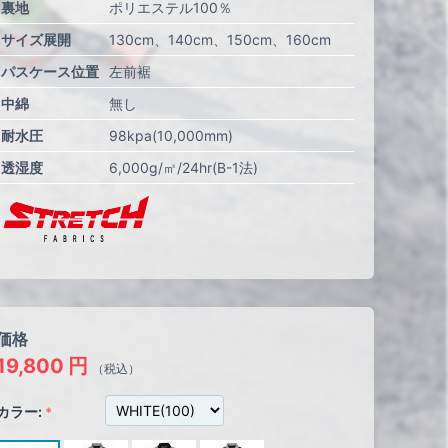
裏地
ポリエステル100％
サイズ展開
130cm
140cm
150cm
160cm
パスケース位置
左前裾
中綿
無し
耐水圧
98kpa(10,000mm)
透湿度
6,000g/㎡/24hr(B-1法)
価格
19,800
円
（税込）
カラー: