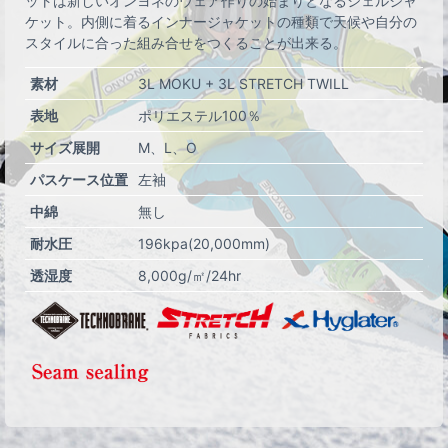
ットは新しいオンヨネのウェア作りの始まりとなるシェルジャ
ケット。内側に着るインナージャケットの種類で天候や自分の
スタイルに合った組み合せをつくることが出来る。
素材
3L MOKU + 3L STRETCH TWILL
表地
ポリエステル100％
サイズ展開
M
L
O
パスケース位置
左袖
中綿
無し
耐水圧
196kpa(20,000mm)
透湿度
8,000g/㎡/24hr