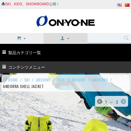
SKI
、
KIDS
、
SNOWBOARD
公開！
製品カテゴリ一覧
コンテンツメニュー
HOME
/
SKI
/
ARCHIVE
/
2018-19 ARCHIVE
/
ANDORRA
/
ANDORRA SHELL JACKET
1
～
2