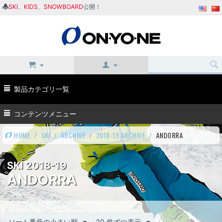
SKI
、
KIDS
、
SNOWBOARD
公開！
製品カテゴリ一覧
コンテンツメニュー
HOME
/
SKI
/
ARCHIVE
/
2018-19 ARCHIVE
/
ANDORRA
SKI 2018-19
ANDORRA
ソート番号の小さい順
30 件ずつ表示