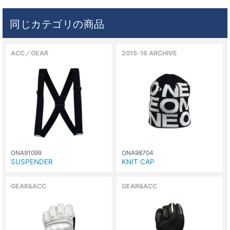
同じカテゴリの商品
ACC／GEAR
2015-16 ARCHIVE
ONA91099
ONA98704
SUSPENDER
KNIT CAP
GEAR&ACC
GEAR&ACC