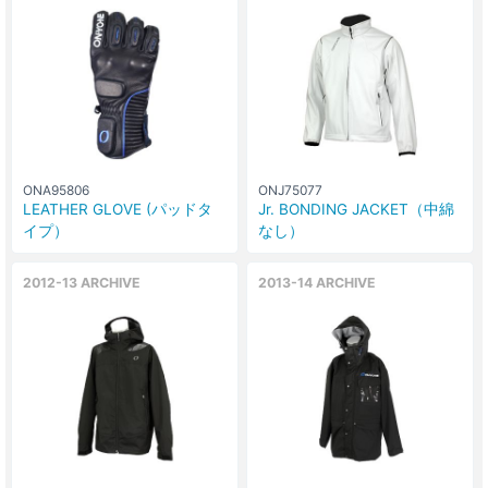
ONA95806
ONJ75077
LEATHER GLOVE (パッドタ
Jr. BONDING JACKET（中綿
イプ）
なし）
2012-13 ARCHIVE
2013-14 ARCHIVE