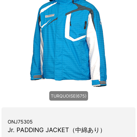
TURQUOISE(675)
ONJ75305
Jr. PADDING JACKET（中綿あり）