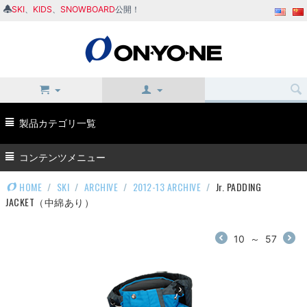
SKI
、
KIDS
、
SNOWBOARD
公開！
製品カテゴリ一覧
コンテンツメニュー
HOME
/
SKI
/
ARCHIVE
/
2012-13 ARCHIVE
/
Jr. PADDING
JACKET（中綿あり）
10
～
57