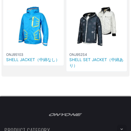
ONJ95103
ONJ952S4
SHELL JACKET（中綿なし）
SHELL SET JACKET（中綿あ
り）
PRODUCT CATEGORY