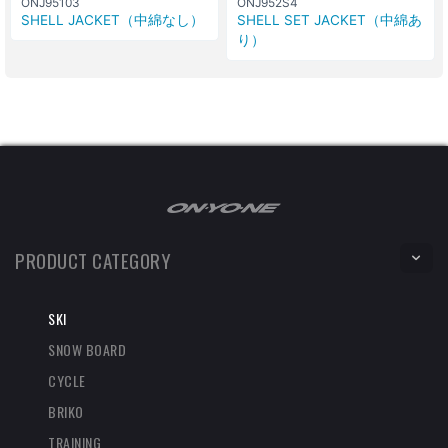
ONJ95103
ONJ952S4
SHELL JACKET（中綿なし）
SHELL SET JACKET（中綿あ
り）
PRODUCT CATEGORY
SKI
SNOW BOARD
CYCLE
BRIKO
TRAINING