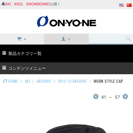
SKI
、
KIDS
、
SNOWBOARD
公開！
製品カテゴリ一覧
コンテンツメニュー
HOME
/
SKI
/
ARCHIVE
/
2012-13 ARCHIVE
/
WORK STYLE CAP
41
～
57