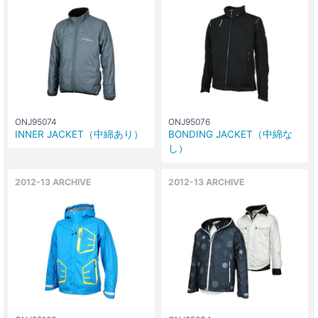
ONJ95074
ONJ95076
INNER JACKET（中綿あり）
BONDING JACKET（中綿な
し）
2012-13 ARCHIVE
2012-13 ARCHIVE