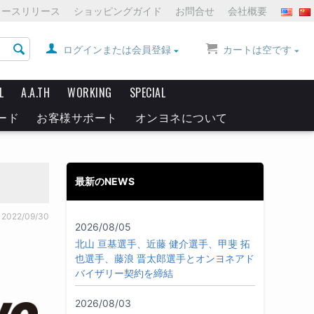
ュースリリース
ショッピングガイド
お問合せ
会社概要
ログインまたは会員登録
カートは空です
L
A.A.TH
WORKING
SPECIAL
ード
お客様サポート
オンヨネについて
最新のNEWS
2022/09/30
2026/08/05
北山 亘基選手、近藤 健介選手、甲斐 拓
也選手、藤浪 晋太郎選手とオンヨネアド
バイザリー契約を締結
2026/08/03