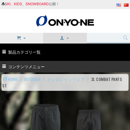
SKI
、
KIDS
、
SNOWBOARD
公開！
製品カテゴリ一覧
コンテンツメニュー
HOME
/
OUTDOOR
/
メンズレインウェア
/
3L COMBAT PANTS
ST