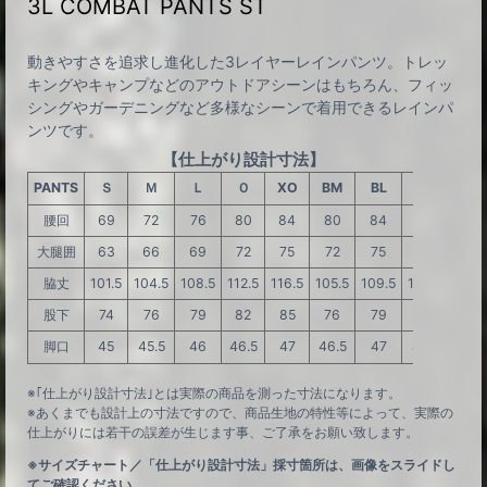
3L COMBAT PANTS ST
動きやすさを追求し進化した3レイヤーレインパンツ。トレッ
キングやキャンプなどのアウトドアシーンはもちろん、フィッ
シングやガーデニングなど多様なシーンで着用できるレインパ
ンツです。
【仕上がり設計寸法】
PANTS
Ｓ
Ｍ
Ｌ
Ｏ
XO
BM
BL
BO
DS
腰回
69
72
76
80
84
80
84
88
69
大腿囲
63
66
69
72
75
72
75
78
63
脇丈
101.5
104.5
108.5
112.5
116.5
105.5
109.5
113.5
98.5
股下
74
76
79
82
85
76
79
82
71
脚口
45
45.5
46
46.5
47
46.5
47
47.5
45
※｢仕上がり設計寸法｣とは実際の商品を測った寸法になります。
※あくまでも設計上の寸法ですので、商品生地の特性等によって、実際の
仕上がりには若干の誤差が生じます事、ご了承をお願い致します。
※サイズチャート／「仕上がり設計寸法」採寸箇所は、画像をスライドし
てご確認ください。