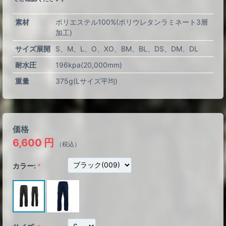
素材
ポリエステル100%(ポリウレタンラミネート3層
加工)
サイズ展開
S
M
L
O
XO
BM
BL
DS
DM
DL
耐水圧
196kpa(20,000mm)
重量
375g(Lサイズ平均)
価格
6,600
円
（税込）
カラー: