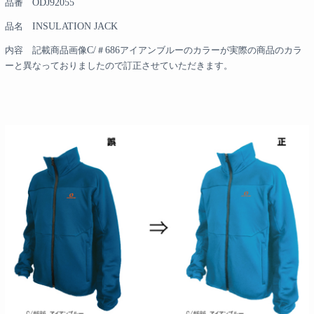
品番
ODJ92055
品名
INSULATION JACK
内容 記載商品画像
C/
＃
686
アイアンブルーのカラーが実際の商品のカラ
ーと異なっておりましたので
訂正させていただきます。