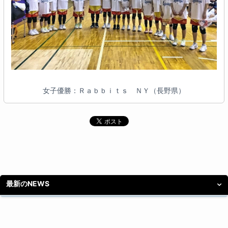
女子優勝：Ｒａｂｂｉｔｓ ＮＹ（長野県）
最新のNEWS