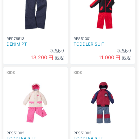
REP78513
RES51001
DENIM PT
TODDLER SUIT
取扱あり
取扱あり
13,200
円
11,000
円
(税込)
(税込)
KIDS
KIDS
RES51002
RES51003
TODDLER SUIT
TODDLER SUIT