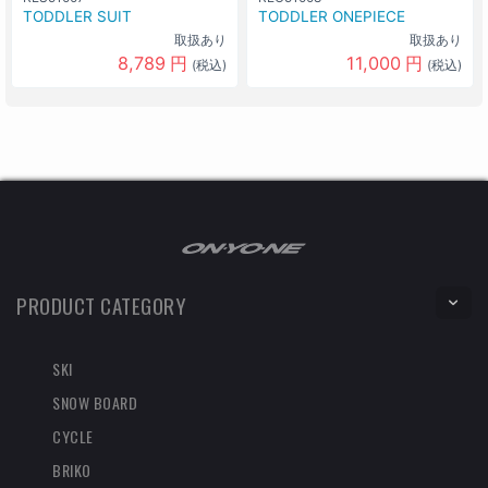
TODDLER SUIT
TODDLER ONEPIECE
取扱あり
取扱あり
8,789
円
11,000
円
(税込)
(税込)
PRODUCT CATEGORY
SKI
SNOW BOARD
CYCLE
BRIKO