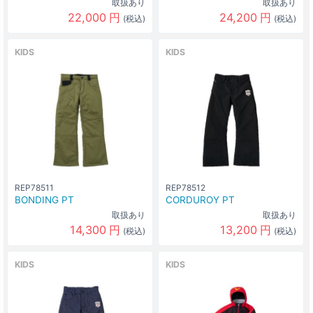
取扱あり
取扱あり
22,000
円
24,200
円
(税込)
(税込)
カラー
EARTHｘBURGUNDY(139Px977)
なし
0
円
サイズ
KIDS
KIDS
160
カラー
EARTHｘBURGUNDY(139Px977)
なし
0
円
サイズ
150
カラー
EARTHｘBURGUNDY(139Px977)
なし
0
円
サイズ
REP78511
REP78512
140
BONDING PT
CORDUROY PT
取扱あり
取扱あり
カラー
14,300
円
13,200
円
(税込)
(税込)
MINTｘMINT(577Px532)
なし
0
円
サイズ
KIDS
KIDS
160