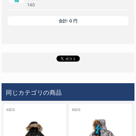
140
カラー
合計:
0
円
MINTｘMINT(577Px532)
なし
0
円
サイズ
130
カラー
MAGENTAｘBLACK(963Px009)
なし
0
円
サイズ
160
カラー
MAGENTAｘBLACK(963Px009)
なし
0
円
サイズ
同じカテゴリの商品
150
カラー
MAGENTAｘBLACK(963Px009)
KIDS
KIDS
なし
0
円
サイズ
140
カラー