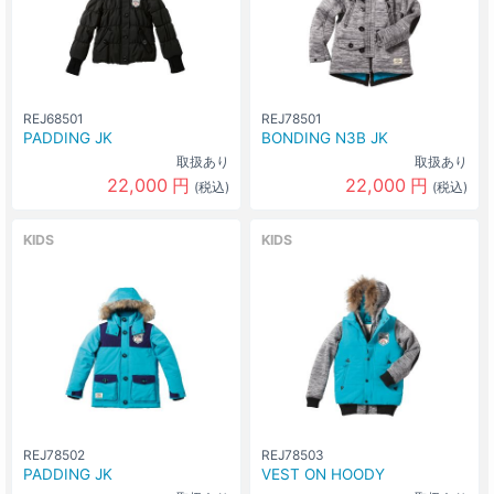
MAGENTAｘBLACK(963Px009)
なし
0
円
サイズ
130
カラー
SEAｘNAVY(697Px699)
REJ68501
REJ78501
なし
0
円
PADDING JK
BONDING N3B JK
サイズ
取扱あり
取扱あり
160
22,000
円
22,000
円
(税込)
(税込)
カラー
SEAｘNAVY(697Px699)
なし
0
円
KIDS
KIDS
サイズ
150
カラー
SEAｘNAVY(697Px699)
なし
0
円
サイズ
140
カラー
SEAｘNAVY(697Px699)
なし
0
円
REJ78502
REJ78503
サイズ
PADDING JK
VEST ON HOODY
130