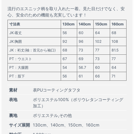
流行のエスニック柄を取り入れた一着。見た目だけでなく、安
心、安全のための機能も充実しています！
寸法表
130cm
140cm
150cm
160cm
JK:着丈
56
60
64
68
JK:胸囲
92
96
102
108
JK：裄丈(袖：首元から袖口)
68
73
77
81.5
PT：ウエスト
67
69
73
77
PT：大腿囲
54
56.7
60
64
PT：股下
56
61
66
71
素材
表PUコーティングタフタ
表地
ポリエステル100%（ポリウレタンコーティング
加工）
裏地
ポリエステル,その他
サイズ展開
130cm
140cm
150cm
160cm