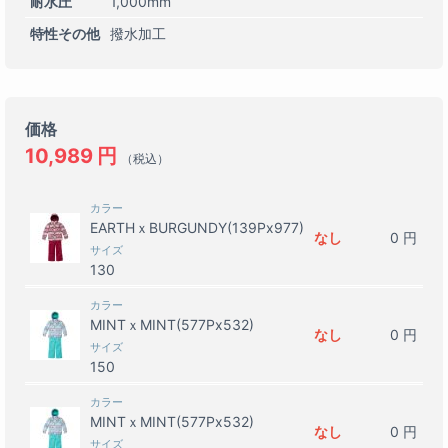
耐水圧
1,000mm
特性その他
撥水加工
価格
10,989
円
（税込）
カラー
EARTHｘBURGUNDY(139Px977)
なし
0
円
サイズ
130
カラー
MINTｘMINT(577Px532)
なし
0
円
サイズ
150
カラー
MINTｘMINT(577Px532)
なし
0
円
サイズ