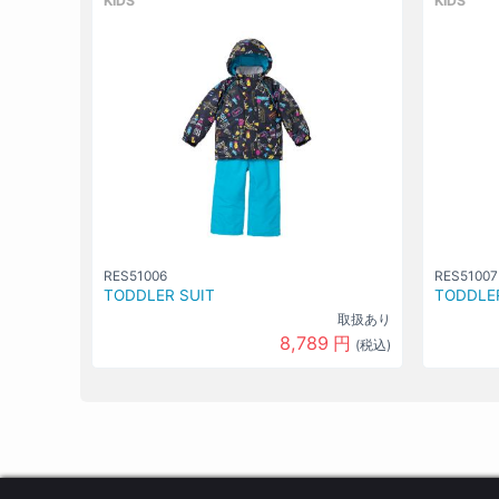
KIDS
KIDS
RES51006
RES51007
TODDLER SUIT
TODDLER
取扱あり
8,789
円
(税込)