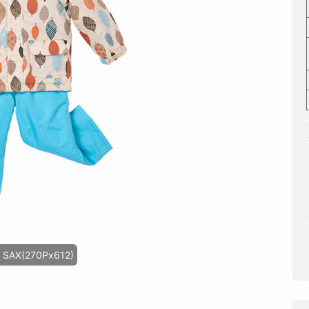
SAX(270Px612)