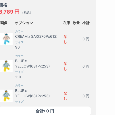
価格
8,789
円
（税込）
画像
オプション
在庫
数量
小計
カラー
CREAMｘSAX(270Px612)
な
0
円
し
サイズ
90
カラー
BLUEｘ
な
YELLOW(681Px253)
0
円
し
サイズ
110
カラー
BLUEｘ
な
YELLOW(681Px253)
0
円
し
サイズ
100
合計:
0
円