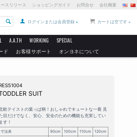
ュースリリース
ショッピングガイド
お問合せ
会社概要
ログインまたは会員登録
カートは空です
L
A.A.TH
WORKING
SPECIAL
ード
お客様サポート
オンヨネについて
RES51004
TODDLER SUIT
北欧テイストの葉っぱ柄！おしゃれでキュートな一着 見
た目だけでなく、安心、安全のための機能も充実してい
ます！
寸法表
90cm
100cm
110cm
120cm