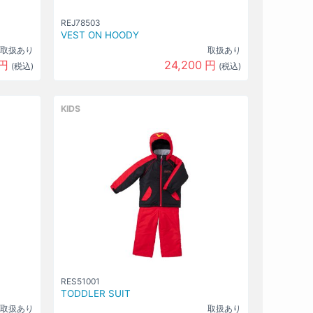
90
REJ78503
VEST ON HOODY
カラー
WHITEｘNAVY(100Px699)
な
取扱あり
取扱あり
0
円
し
円
24,200
円
サイズ
(税込)
(税込)
120
カラー
KIDS
WHITEｘNAVY(100Px699)
な
0
円
し
サイズ
110
カラー
WHITEｘNAVY(100Px699)
な
0
円
し
サイズ
100
カラー
WHITEｘNAVY(100Px699)
な
0
円
し
サイズ
90
RES51001
TODDLER SUIT
カラー
取扱あり
取扱あり