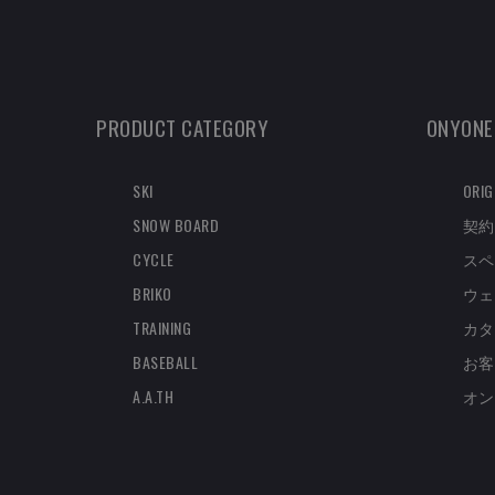
PRODUCT CATEGORY
ONYONE
SKI
ORIG
SNOW BOARD
契約
CYCLE
スペ
BRIKO
ウェ
TRAINING
カタ
BASEBALL
お客
A.A.TH
オン