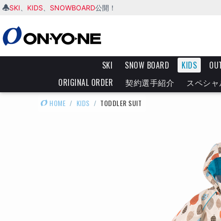
SKI
KIDS
SNOWBOARD
、
、
公開！
SKI
SNOW BOARD
KIDS
OU
ORIGINAL ORDER
契約選手紹介
スペシャ
HOME
/
KIDS
/
TODDLER SUIT