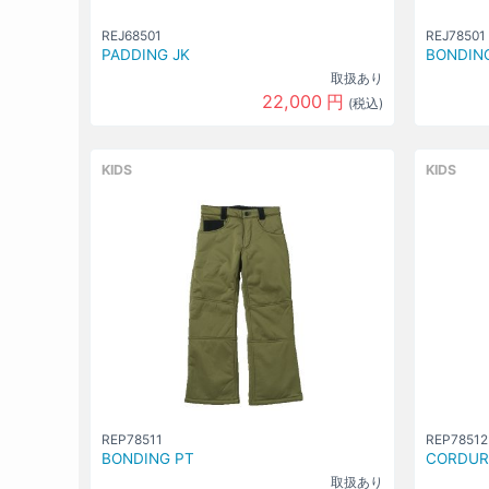
REJ68501
REJ78501
PADDING JK
BONDING
取扱あり
22,000
円
(税込)
KIDS
KIDS
REP78511
REP78512
BONDING PT
CORDUR
取扱あり