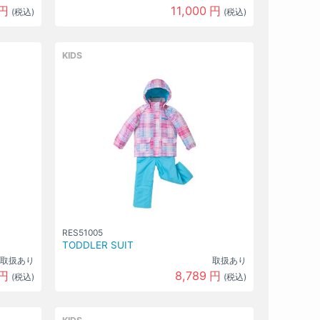
CREAMｘSAX(270Px612)
な
0
円
円
11,000
円
(税込)
(税込)
し
サイズ
120
カラー
KIDS
CREAMｘSAX(270Px612)
な
0
円
し
サイズ
110
カラー
CREAMｘSAX(270Px612)
な
0
円
し
サイズ
100
カラー
BLUEｘ
な
YELLOW(681Px253)
0
円
し
RES51005
サイズ
TODDLER SUIT
120
取扱あり
取扱あり
円
8,789
円
(税込)
(税込)