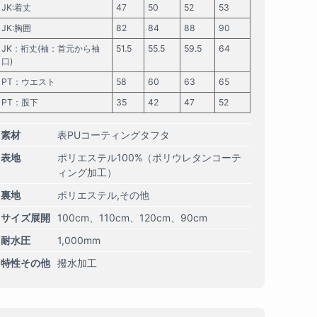
JK:着丈
47
50
52
53
JK:胸囲
82
84
88
90
JK：裄丈(袖：首元から袖
51.5
55.5
59.5
64
口)
PT：ウエスト
58
60
63
65
PT：股下
35
42
47
52
素材
表PUコーティングタフタ
表地
ポリエステル100%（ポリウレタンコーテ
ィング加工）
裏地
ポリエステル,その他
サイズ展開
100cm
110cm
120cm
90cm
耐水圧
1,000mm
特性その他
撥水加工