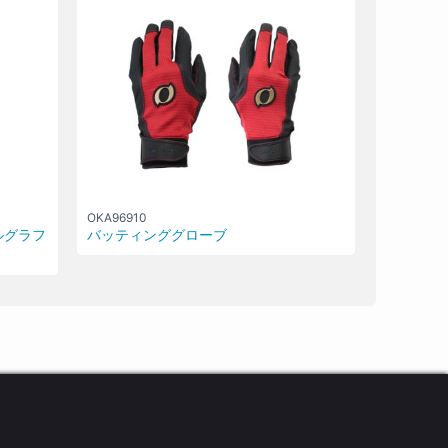
OKA96910
ルグラフ
バッティンググローブ