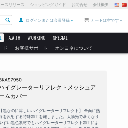
ュースリリース
ショッピングガイド
お問合せ
会社概要
ログインまたは会員登録
カートは空です
L
A.A.TH
WORKING
SPECIAL
ード
お客様サポート
オンヨネについて
BKA97950
ハイグレーターリフレクトメッシュア
ームカバー
【黒なのに涼しいハイグレーターリフレクト】 全面に熱
線を反射する特殊加工を施しました。太陽光で暑くなり
やすい黒色素材でもハイグレーターリフレクト加工によ