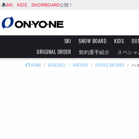
SKI
KIDS
SNOWBOARD
、
、
公開！
SKI
SNOW BOARD
KIDS
OU
ORIGINAL ORDER
契約選手紹介
スペシャ
HOME
/
BASEBALL
/
ARCHIVE
/
2016SS ARCHIVE
/
ハ