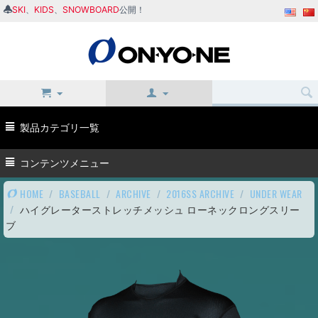
SKI
、
KIDS
、
SNOWBOARD
公開！
製品カテゴリ一覧
コンテンツメニュー
HOME
/
BASEBALL
/
ARCHIVE
/
2016SS ARCHIVE
/
UNDER WEAR
/
ハイグレーターストレッチメッシュ ローネックロングスリー
ブ