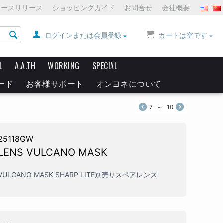
ュースリリース
ショッピングガイド
お問合せ
会社概要
ログインまたは会員登録
カートは空です
L
A.A.TH
WORKING
SPECIAL
ード
お客様サポート
オンヨネについて
7
～
10
25118GW
LENS VULCANO MASK
VULCANO MASK SHARP LITE別売りスペアレンズ