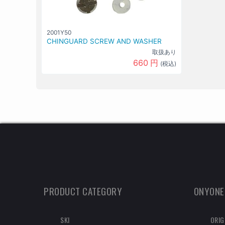
2001Y50
CHINGUARD SCREW AND WASHER
取扱あり
660
円
(税込)
PRODUCT CATEGORY
ONYONE
SKI
ORIG