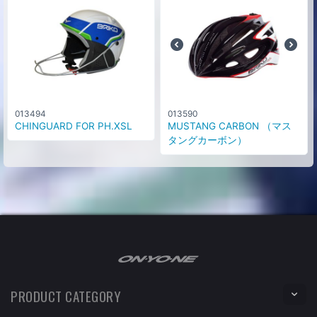
013494
013590
CHINGUARD FOR PH.XSL
MUSTANG CARBON （マス
タングカーボン）
PRODUCT CATEGORY