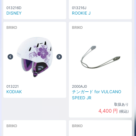
013216D
013216J
DISNEY
ROOKIE J
BRIKO
BRIKO
013221
2000AJ0
KODIAK
チンガード for VULCANO
SPEED JR
取扱あり
4,400
円
(税込)
BRIKO
BRIKO