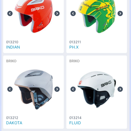
013210
013211
INDIAN
PH.X
BRIKO
BRIKO
013212
013214
DAKOTA
FLUID